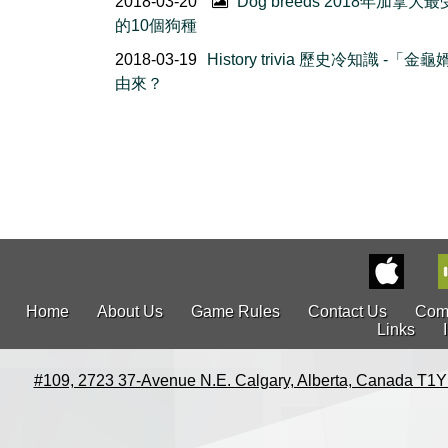
2018-03-20
Dog breeds 2018年加拿大
的10個狗種
2018-03-19
History trivia 歷史冷知識 -「金
由來？
Home
About Us
Game Rules
Contact Us
Com
Links
#109, 2723 37-Avenue N.E. Calgary, Alberta, Canada T1