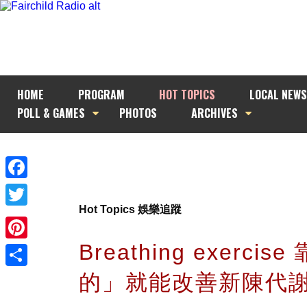
HOME
PROGRAM
HOT TOPICS
LOCAL NEWS
POLL & GAMES
PHOTOS
ARCHIVES
Facebook
Hot Topics 娛樂追蹤
Twitter
Breathing exercis
Pinterest
的」就能改善新陳代
Share