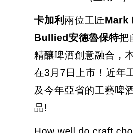
卡加利
兩位工匠
Mark
Bullied安德魯保特
把
精釀啤酒創意融合，
在3月7日上市！近年
及今年亞省的工藝啤
品!
How well do craft cho