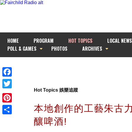
HOME
PROGRAM
HOT TOPICS
LOCAL NEWS
POLL & GAMES
PHOTOS
ARCHIVES
Facebook
Hot Topics 娛樂追蹤
Twitter
本地創作的工藝朱古
Pinterest
釀啤酒!
Share