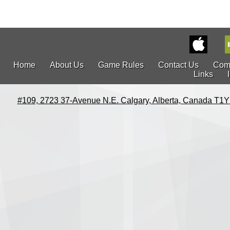
Home
About Us
Game Rules
Contact Us
Com
Links
#109, 2723 37-Avenue N.E. Calgary, Alberta, Canada T1