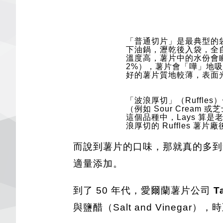
「普通切片」是最典型的
下油鍋，瀝乾後入袋，全
溫度高，薯片中的水份會瞬
2%），薯片會「嘩」地吸飽
好的薯片質地較薄，表面
「波浪厚切」（Ruffle
（例如 Sour Cream
這個品種中，Lays 算是老手
浪厚切的 Ruffles 
而說到薯片的口味，那就真的多到
適量添加。
到了 50 年代，愛爾蘭薯片公司
T
與鹽醋（Salt and Vine