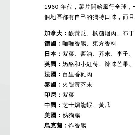
1960 年代，薯片開始風行全球
個地區都有自己的獨特口味，而且
加拿大：
酸黃瓜、楓糖烟肉、布丁
德國：
咖喱香腸、東方香料
日本：
紫菜、醬油、芥末、李子、
英國：
奶酪和小紅莓、辣味芒果、薄
法國：
百里香雞肉
泰國：
火腿黃芥末
印尼：
紫菜
中國：
芝士焗龍蝦、黃瓜
美國：
熱狗腸
烏克蘭：
炸香腸