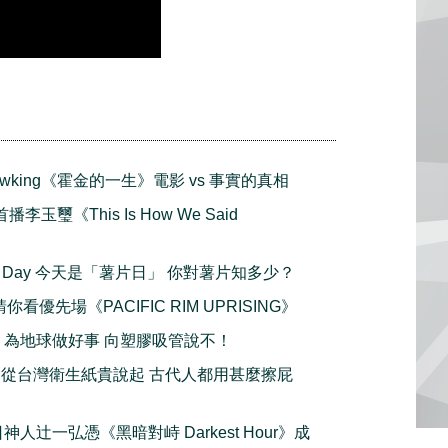
 Hawking《霍金的一生》電影 vs 事實的真相
首播李玉璽《This Is How We Said
Chip Day 今天是「薯片日」 你對薯片知多少？
 請你看優先場《PACIFIC RIM UPRISING》
uck！為地球做好事 向塑膠吸管說不！
paper 從台灣衛生紙貴說起 古代人都用甚麼擦屁
 日神人辻一弘憑《黑暗對峙 Darkest Hour》成