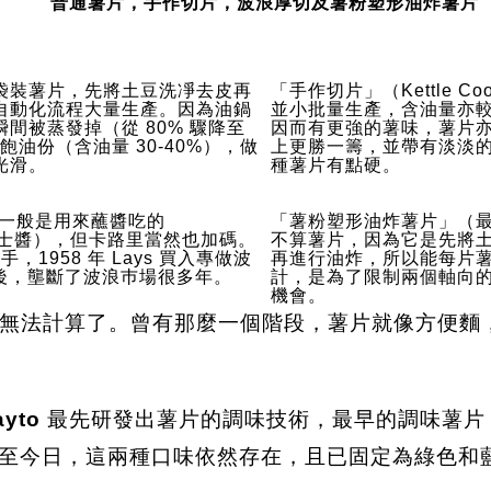
普通薯片，手作切片，波浪厚切及薯粉塑形油炸薯片
袋裝薯片，先將土豆洗凈去皮再
「手作切片」（Kettle Co
自動化流程大量生產。因為油鍋
並小批量生產，含油量亦
間被蒸發掉（從 80% 驟降至
因而有更強的薯味，薯片
油份（含油量 30-40%），做
上更勝一籌，並帶有淡淡
光滑。
種薯片有點硬。
s）一般是用來蘸醬吃的
「薯粉塑形油炸薯片」（最著名
 或芝士醬），但卡路里當然也加碼。
不算薯片，因為它是先將
，1958 年 Lays 買入專做波
再進行油炸，所以能每片
薯片廠後，壟斷了波浪巿場很多年。
計，是為了限制兩個軸向
機會。
無法計算了。曾有那麼一個階段，薯片就像方便麵
ayto
最先研發出薯片的調味技術，最早的調味薯片，是洋蔥
gar），時至今日，這兩種口味依然存在，且已固定為綠