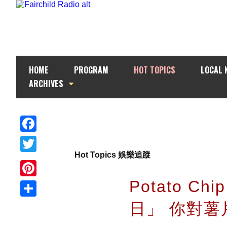
HOME
PROGRAM
HOT TOPICS
LOCAL 
ARCHIVES
Facebook
Hot Topics 娛樂追蹤
Twitter
Potato C
Pinterest
日」 你對薯
Share