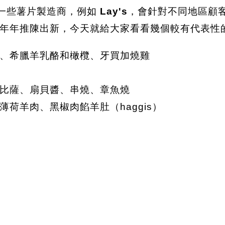
，一些薯片製造商，例如
Lay's
，會針對不同地區顧
年年推陳出新，今天就給大家看看幾個較有代表性
、希臘羊乳酪和橄欖、牙買加燒雞
比薩、扇貝醬、串燒、章魚燒
荷羊肉、黑椒肉餡羊肚（haggis）