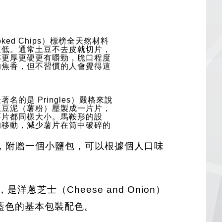
oked Chips）標榜全天然材料
較低。通常土豆不去皮就切片，
亦更厚更硬更有嚼勁，脆口程度
的焦香，但不習慣的人會覺得這
的是 Pringles）嚴格來說
土豆泥（薯粉）壓製成一片片，
薯片都同樣大小。馬鞍形的設
的移動，減少薯片在筒中破碎的
，附贈一個小鹽包，可以根據個人口味
芝士（Cheese and Onion）
色和藍色的基本包裝配色。