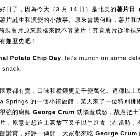
日子，因為今天（3 月 14 日）是北美的
薯片日（Na
薯片誕生和演變的小故事。原來曾幾何時，薯片和
筒裝薯片原來嚴格來說不算薯片！究竟薯片從哪裡
有趣歷史吧！
nal Potato Chip Day
, let's munch on some deli
ar snack.
國家都有賣，口味和種類更是千變萬化。這種以土
atoga Springs 的一個小鎮旅館，某天來了一
心很強的廚師
George Crum
就惱羞成怒，故意把土
片，原意是想迫土豪放下叉子以手進食（在當時，
擊節讚賞，好評一傳開，大家都來吃
George Crum