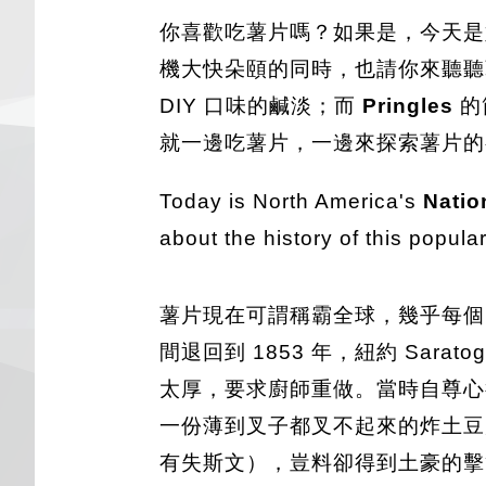
你喜歡吃薯片嗎？如果是，今天是好
機大快朵頤的同時，也請你來聽聽
DIY 口味的鹹淡；而
Pringles
的
就一邊吃薯片，一邊來探索薯片的
Today is North America's
Natio
about the history of this popul
薯片現在可謂稱霸全球，幾乎每個
間退回到 1853 年，紐約 Sar
太厚，要求廚師重做。當時自尊
一份薄到叉子都叉不起來的炸土豆
有失斯文），豈料卻得到土豪的