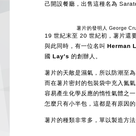
己開設餐廳，出售這種名為 Sarat
薯片的發明人 George Cr
19 世紀末至 20 世紀初，薯
與此同時，有一位名叫
Herman 
國
Lay's
的創辦人。
薯片的天敵是濕氣，所以防潮至為
而在薯片密封的包裝袋中充入氮氣
容易產生化學反應的惰性氣體之一
怎麼只有小半包，這都是有原因的
薯片的種類非常多，單以製造方法