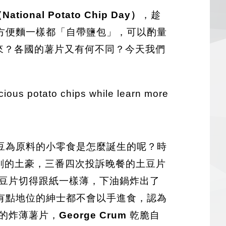
tional Potato Chip Day）
，趁
方便麵一樣都「自帶鹽包」，可以酌量
來？各國的薯片又有何不同？今天我們
cious potato chips while learn more
豆為原料的小零食是怎麼誕生的呢？時
位特別挑剔的土豪，三番四次投訴晚餐的土豆片
豆片切得跟紙一樣薄，下油鍋炸出了
有點地位的紳士都不會以手進食，認為
的炸薄薯片，
George Crum
乾脆自