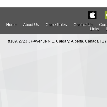
Home
About Us
Game Rules
Contact Us
Com
Links
#109, 2723 37-Avenue N.E. Calgary, Alberta, Canada T1