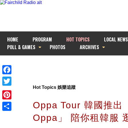
HOME
PROGRAM
HOT TOPICS
LOCAL NEWS
POLL & GAMES
PHOTOS
ARCHIVES
Facebook
Hot Topics 娛樂追蹤
Twitter
Oppa Tour 韓國推
Pinterest
Oppa」 陪你租韓服 
Share