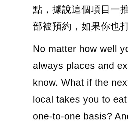
點，據說這個項目一推
部被預約，如果你也
No matter how well yo
always places and exp
know. What if the nex
local takes you to eat
one-to-one basis? And