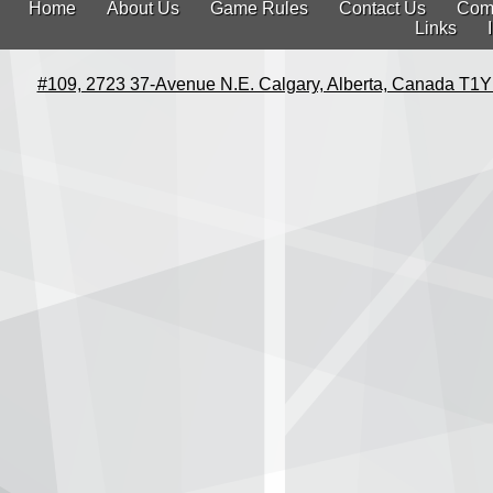
Home
About Us
Game Rules
Contact Us
Com
Links
#109, 2723 37-Avenue N.E. Calgary, Alberta, Canada T1