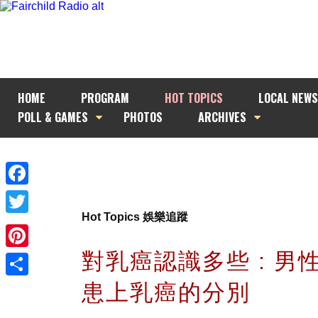
HOME
PROGRAM
HOT TOPICS
LOCAL NEWS
POLL & GAMES
PHOTOS
ARCHIVES
Facebook
Hot Topics 娛樂追蹤
Twitter
對乳癌認識多些 : 男
Pinterest
患上乳癌的分別
Share