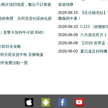
接連發生兩次強烈地震，數以千計家庭
巡遊領隊
2026-06-15
【生活補充站】
花樹植樹典禮 共同見證社區綠化新
曬傷與中暑！
2026-06-10
C123 《娛樂
直擊卡加利牛仔節 BMO
2026-06-09
六月原住民月 
2026-06-08
【2026 世界盃 
精彩節目全攻略
2026-06-03
夏日遠足好時機！2
 明月星辰賀中秋 音樂晚宴
 卡加利市免費活動一覽