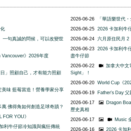
2026-06-26
「華語樂世代・
文化
2026-06-25
2026 卡加利
友誼日」一句真誠的問候，可以改變世
2026-06-24
六月原住民月 
2026-06-23
2026 卡加
Vancouver》2026年度
盡牛仔節
2026-06-22
加拿大中文電台 
我照顧日」照顧自己，才有能力照顧
Sight」！
2026-06-20
World Cup
日限定美味 藍莓當造！營養學家分享
2026-06-19
Father's Da
2026-06-17
Dragon B
五十多萬 佛得角如何創造足球奇蹟？
歷史真相
L FOR YOU》
2026-06-17
Musi
 個卡加利牛仔節冷知識與瘋狂傳統
2026-06-16
2026 卡