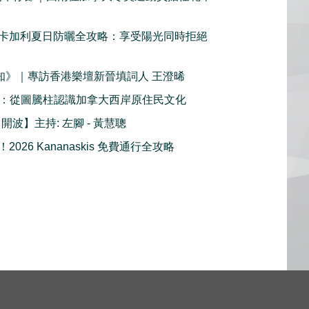
卡加利夏日防曬全攻略：享受陽光同時拒絕
鮮知》｜專訪香港樂壇新晉填詞人 王澄晞
1 ：從圖騰柱認識加拿大西岸原住民文化
- 開波】主持: 左腳 - 黃慧聰
026 Kananaskis 免費通行全攻略