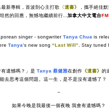
出最新專輯，首波剖心主打歌
《
遺書》
，攜手絕佳默
然的回應，無憾地繼續前行...
加拿大中文電台
FM
aporean singer - songwriter
Tanya Chua
is rel
iere
Tanya
’s new song
“Last Will”.
Stay tuned N
會有遺憾嗎？」是
Tanya 蔡健雅
在創作
《遺書》
的
能去思考這個問題。這一生，是不是沒有遺憾了？
~
如果今晚是我最後一個夜晚 我會有遺憾嗎？