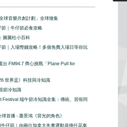
全球音樂共創計劃」全球徵集
牛仔節｜牛仔節必食攻略
2：圖騰柱小百科
利牛仔節｜入場慳錢攻略！多個免費入場日等你玩
FM94.7 齊心挑戰「Plane Pull for
《2026 世界盃》科技與冷知識
y 父親節冷知識
oat Festival 端午節冷知識全集：傳統、習俗同
c 全球首播 - 蕭景鴻《背光的角色》
加利牛仔節｜由兩位加拿大冬奧運動員擔任花車