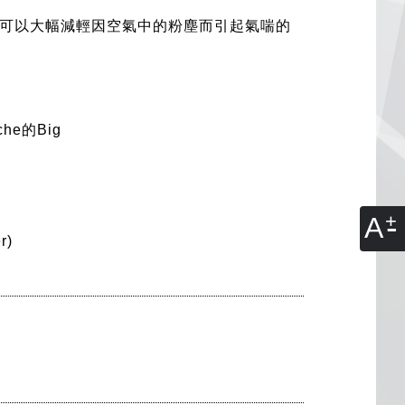
可以大幅減輕因空氣中的粉塵而引起氣喘的
che的Big
A
r)