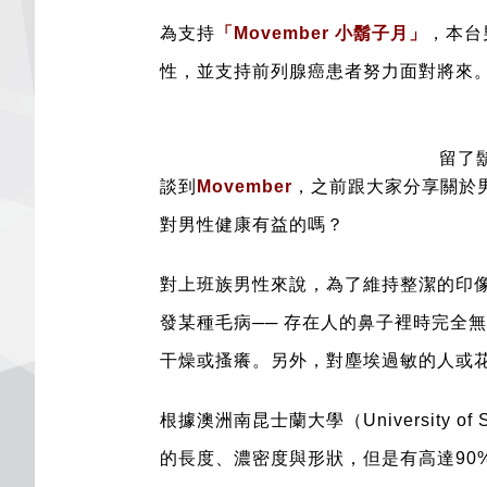
為支持
「Movember 小鬍子月」
，本台
性，並支持前列腺癌患者努力面對將來。
留了
談到
Movember
，
之前跟
大家分享關於男
對男性健康有益的嗎？
對上班族男性來說，為了維持整潔的印
發某種毛病── 存在人的鼻子裡時完全
干燥或搔癢。另外，對塵埃過敏的人或
根據澳洲南昆士蘭大學（University of S
的長度、濃密度與形狀，但是有高達90