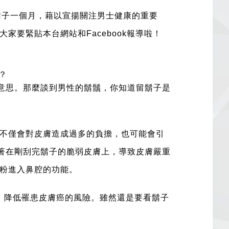
鬍子一個月，藉以宣揚關注男士健康的重要
要緊貼本台網站和Facebook報導啦！
？
意思。那麼談到男性的鬍鬚，你知道留鬍子是
不僅會對皮膚造成過多的負擔，也可能會引
著在剛刮完
鬍子
的脆弱皮膚上，導致皮膚嚴重
粉進入鼻腔的功能。
，降低罹患皮膚癌的風險。雖然還是要看
鬍子