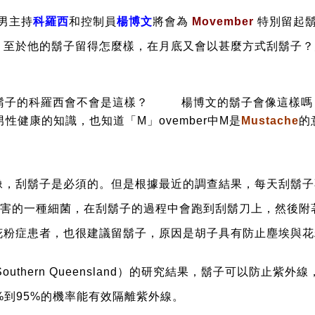
男主持
科羅西
和控制員
楊博文
將會為
Movember
特別留起
至於他的鬍子留得怎麼樣，在月底又會以甚麼方式刮鬍子？大家
鬍子的科羅西會不會是這樣？
楊博文的鬍子會像這樣嗎
性健康的知識，也知道「M」ovember中M是
Mustache
的
像，刮
鬍子
是必須的。但是根據最近的調查結果，每天刮
鬍子
無害的一種細菌，在刮
鬍子
的過程中會跑到刮
鬍
刀上，然後附
花粉症患者，也很建議留
鬍子
，原因是胡子具有防止塵埃與花
outhern Queensland）的研究結果，
鬍子
可以防止紫外線
%到95%的機率能有效隔離紫外線。