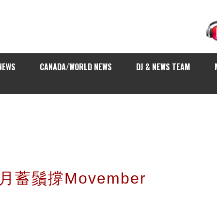
NEWS
CANADA/WORLD NEWS
DJ & NEWS TEAM
月蓄鬚撐Movember