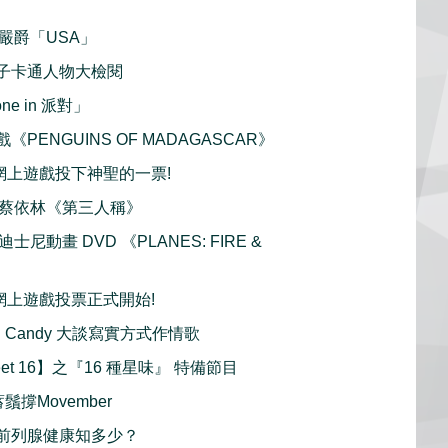
播 嚴爵「USA」
小鬍子卡通人物大檢閱
ne in 派對」
戲《PENGUINS OF MADAGASCAR》
 網上遊戲投下神聖的一票!
首播 蔡依林《第三人稱》
y 迪士尼動畫 DVD 《PLANES: FIRE &
 網上遊戲投票正式開始!
h : Candy 大談寫實方式作情歌
et 16】之『16 種星味』 特備節目
鬚撐Movember
男性前列腺健康知多少？