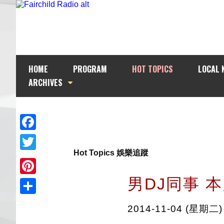
HOME
PROGRAM
HOT TOPICS
LOCAL 
ARCHIVES
Facebook
Hot Topics 娛樂追蹤
Twitter
男DJ同事 本
Pinterest
Share
2014-11-04 (星期二)