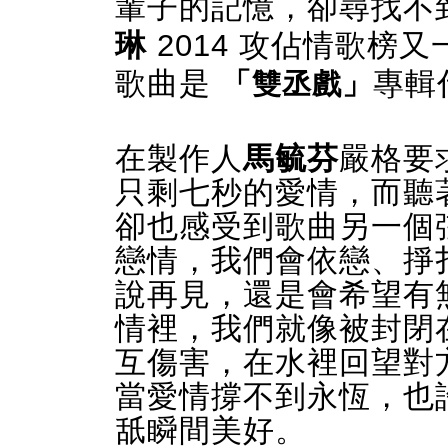
輩子的記憶
，
卻尋找不
琳
2014
攻佔情歌榜又
歌曲是
專輯
「
雙丞戲
」
在製作人
馬毓芬
嚴格要
只剩七秒的愛情，而聽
卻也感受到歌曲另一個
戀情，我們會依戀、掙
說再見，還是會希望有
情裡，我們就像被封閉
互傷害，在水裡回望對
當愛情撐不到永恆，也
舐瞬間美好。