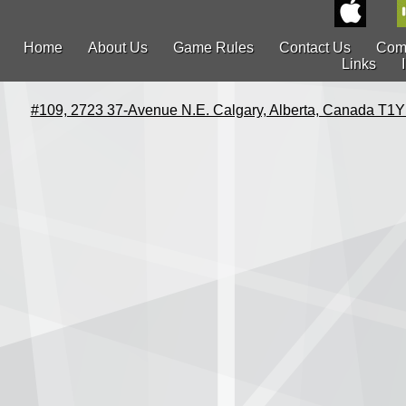
Home
About Us
Game Rules
Contact Us
Com
Links
#109, 2723 37-Avenue N.E. Calgary, Alberta, Canada T1