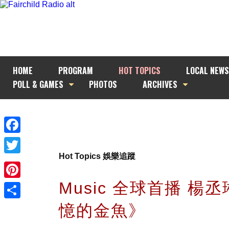
HOME
PROGRAM
HOT TOPICS
LOCAL NEWS
POLL & GAMES
PHOTOS
ARCHIVES
Facebook
Hot Topics 娛樂追蹤
Twitter
Music 全球首播 楊
Pinterest
憶的金魚》
Share