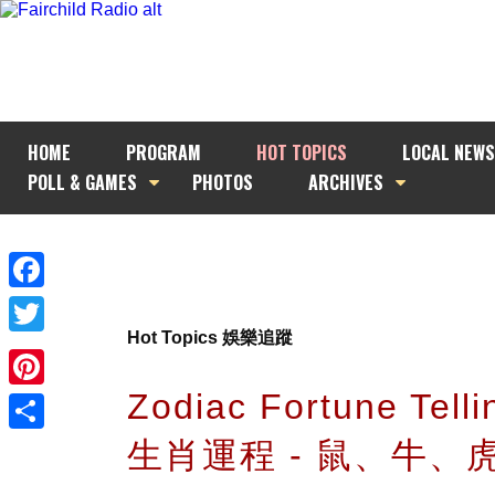
HOME
PROGRAM
HOT TOPICS
LOCAL NEWS
POLL & GAMES
PHOTOS
ARCHIVES
Facebook
Hot Topics 娛樂追蹤
Twitter
Zodiac Fortune Tel
Pinterest
生肖運程 - 鼠、牛、
Share