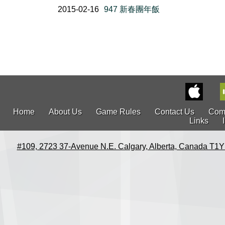
2015-02-16
947 新春團年飯
Home
About Us
Game Rules
Contact Us
Com
Links
#109, 2723 37-Avenue N.E. Calgary, Alberta, Canada T1