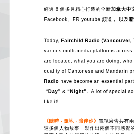
經過
8 個多月
精心打造的
全新
加拿大中
Facebook、FR youtube 頻道， 以及
新
Today,
Fairchild Radio (Vancouver,
various multi-media platforms
across
are located, what you are doing, who
quality of Cantonese and Mandarin pro
Radio
have become an essential part 
“Day”
&
“Night”.
A lot of special s
like it!
《隨時 ‧ 隨地 ‧ 陪伴你》
電視廣告共有兩
連多個人物故事，製作出兩個不同感覺的