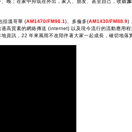
午、晚；在家中抑或在外出，家人、朋友、甚至自己，收聽
加
括溫哥華 (
AM1470/FM96.1
)、多倫多(
AM1430/FM88.9
)
素的網絡傳送 (internet) 以及現今流行的流動應用程式 
資訊，22 年來風雨不改陪伴著大家一起成長，確切地落實做到