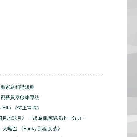
推廣家庭和諧短劇
亞視藝員秦啟維專訪
 - Ella 《你正常嗎》
th 《四月地球月》 一起為保護環境出一分力！
 - 大嘴巴 《Funky 那個女孩》