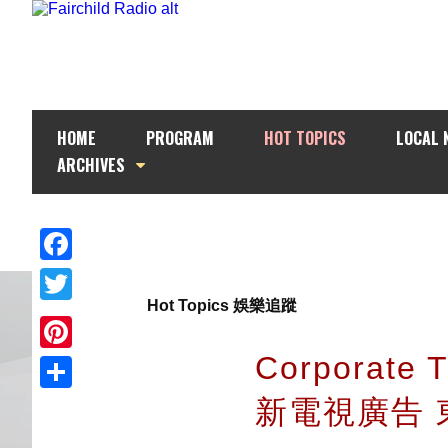
HOME
PROGRAM
HOT TOPICS
LOCAL 
ARCHIVES
Facebook
Hot Topics 娛樂追蹤
Twitter
Corporat
Pinterest
新電視廣告
Share