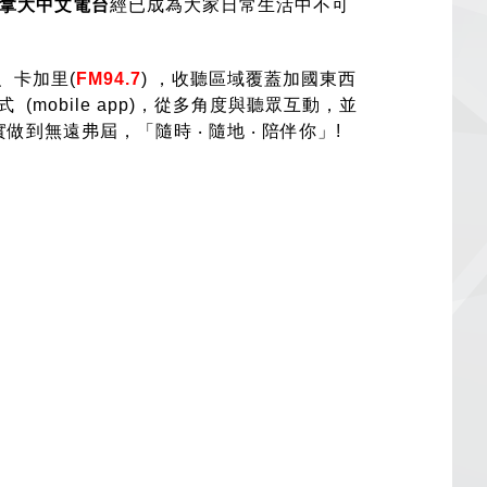
拿大中文電台
經已成為大家日常生活中不可
 、卡加里(
FM94.7
) ，收聽區域覆蓋加國東西
(mobile app)，從多角度與聽眾互動，並
無遠弗屆，「隨時 ‧ 隨地 ‧ 陪伴你」!