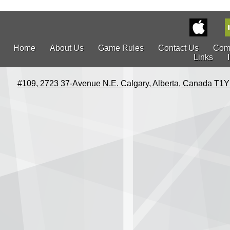
Home
About Us
Game Rules
Contact Us
Com
Links
#109, 2723 37-Avenue N.E. Calgary, Alberta, Canada T1