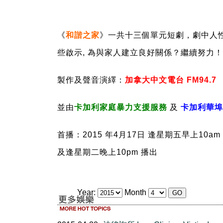
《
和諧之家
》
一共十三個單元短劇，劇中人
些啟示
,
為與家人建立良好關係？繼續努力
！
製作及聲音演繹：
加拿大中文電台
FM94.7
並由
卡加利家庭暴力支援服務
及
卡加利華埠
首播：
2015
年
4
月
17
日
逢星期五
早上
10am 
及
逢星期二晚上
10pm
播出
Year:
Month