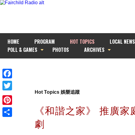
HOME
PROGRAM
HOT TOPICS
LOCAL NEWS
POLL & GAMES
PHOTOS
ARCHIVES
Facebook
Hot Topics 娛樂追蹤
Twitter
《和諧之家》 推廣家
Pinterest
劇
Share