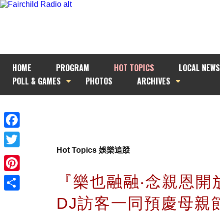
HOME
PROGRAM
HOT TOPICS
LOCAL NEWS
POLL & GAMES
PHOTOS
ARCHIVES
Facebook
Hot Topics 娛樂追蹤
Twitter
『樂也融融‧念親恩開
Pinterest
Share
DJ訪客一同預慶母親