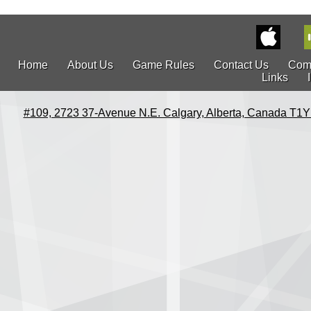
Home
About Us
Game Rules
Contact Us
Com
Links
#109, 2723 37-Avenue N.E. Calgary, Alberta, Canada T1