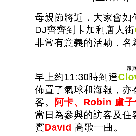
母親節將近，大家會如
DJ
齊齊到卡加利唐人街
非常有意義的活動，名
家燕
早上約11:30時到達
Clo
佈置了氣球和海報，亦
客。
阿卡、
Robin
盧子
當日
為參與的訪客及住
賓
David
高歌一曲。