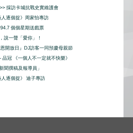
>> 採訪卡城抗戰史實維護會
手藝人逐個捉》周家怡專訪
94.7 個個星期送戲票
，說一聲「愛你」！
親恩開放日』DJ訪客一同預慶母親節
播 - 品冠 《一個人不一定就不快樂》
新聞撰稿及報導員」
藝人逐個捉》 迪子專訪