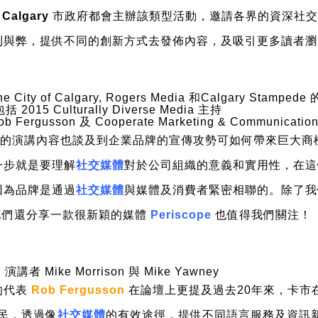
f Calgary
市政府都會主辦該類型活動，邀請各界的資深社交
利與弊，提供不同的創新方式去發佈內容，及吸引更多讀者瀏
he City of Calgary, Rogers Media 和Calgary Stampe
 2015 Culturally Diverse Media 主持
ob Fergusson 及 Cooperate Marketing & Communicatio
的演講內容也談及到企業品牌的宣傳攻勢可如何帶來巨大商
一步就是要理解
社交媒體
對於公司組織的意義和實用性，在這
因為品牌是通過
社交媒體
與媒體及消費者緊密相聯的。除了我
他們還分享一款很新穎的媒體
Periscope
也值得我們關注！
演講者 Mike Morrison 與 Mike Yawney
的代表
Rob Fergusson
在論壇上更提及過去20年來，卡市
市民，透過像
社交媒體
的有效途徑，提供不同語言服務及資訊