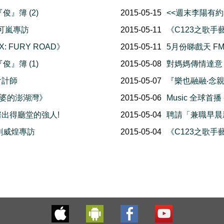
『俊』簿 (2)
2015-05-15
<<週末李陽有約
 可嵐專訪
2015-05-11
《C123之歌
: FURY ROAD》
2015-05-11
5月份睇戲天 FM
『俊』簿 (1)
2015-05-08
對媽媽傳情達意
會計師
2015-05-07
『樂也融融‧念
《外婆的澎湖灣》
2015-05-06
Music 全球首
出得廳堂的強人!
2015-05-04
聘請「兼職早晨
劉威煌專訪
2015-05-04
《C123之歌手