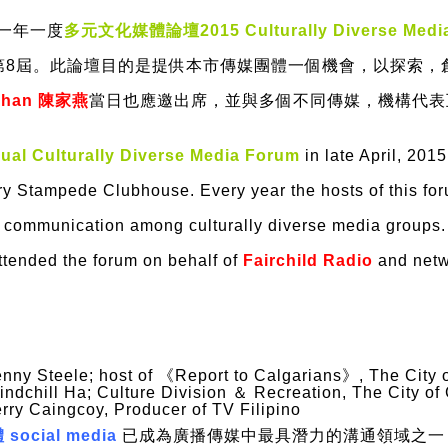
一年一度
多元文化媒體論壇2015 Culturally Diverse Media
年已是第8屆。此論壇目的是提供本市傳媒團體一個機會，以探索
 Chan 陳家燕
當日也應邀出席，並與多個不同傳媒，機構代表
al Culturally Diverse Media Forum
in late April, 20
ry Stampede Clubhouse. Every year the hosts of this forum
 communication among culturally diverse media groups
tended the forum on behalf of
Fairchild Radio
and netwo
nny Steele; host of 《Report to Calgarians》, The City 
ndchill Ha; Culture Division ＆ Recreation, The City of
rry Caingcoy, Producer of TV Filipino
social media
已成為廣播傳媒中最具潛力的溝通領域之一