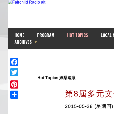
HOME
PROGRAM
HOT TOPICS
LOCAL 
ARCHIVES
Facebook
Hot Topics 娛樂追蹤
Twitter
第8屆多元
Pinterest
Share
2015-05-28 (星期四)