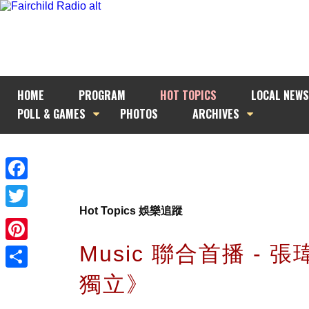
HOME
PROGRAM
HOT TOPICS
LOCAL NEWS
POLL & GAMES
PHOTOS
ARCHIVES
Facebook
Hot Topics 娛樂追蹤
Twitter
Music 聯合首播 - 
Pinterest
獨立》
Share