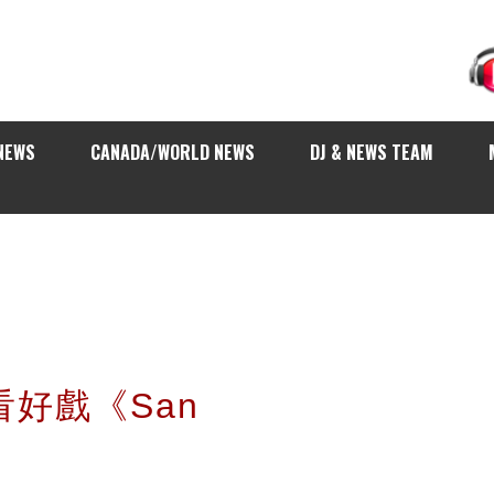
NEWS
CANADA/WORLD NEWS
DJ & NEWS TEAM
你看好戲《San