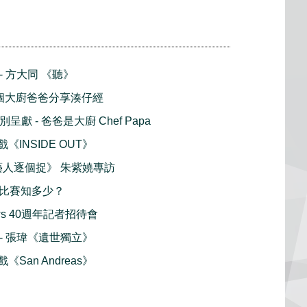
 - 方大同 《聽》
5 個大廚爸爸分享湊仔經
呈獻 - 爸爸是大廚 Chef Papa
戲《INSIDE OUT》
藝人逐個捉》 朱紫嬈專訪
 馬術比賽知多少？
dows 40週年記者招待會
播 - 張瑋《遺世獨立》
戲《San Andreas》