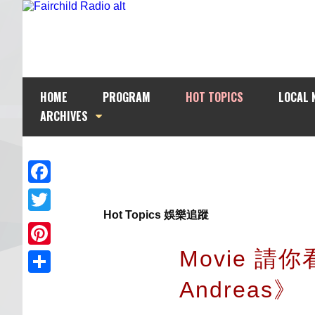
HOME
PROGRAM
HOT TOPICS
LOCAL 
ARCHIVES
Facebook
Hot Topics 娛樂追蹤
Twitter
Movie 請
Pinterest
Andreas》
Share