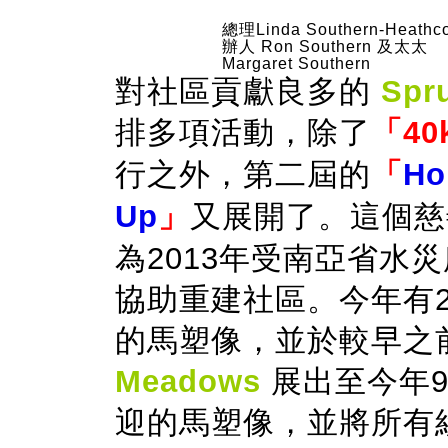
總理Linda Southern-Heathco
辦人 Ron Southern 及太太
Margaret Southern
對社區貢獻良多的
Spr
排多項活動，除了
「40k
行之外，第二屆的
「
Ho
Up
」
又展開了。這個慈
為2013年受南亞省水
協助重建社區。
今年有
的馬塑像，並於較早之
Meadows
展出
至今年
迎的馬塑像，並將所有