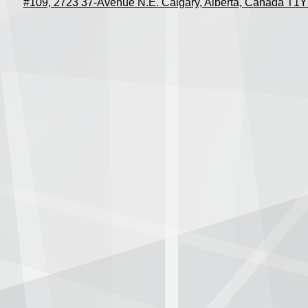
#109, 2723 37-Avenue N.E. Calgary, Alberta, Canada T1