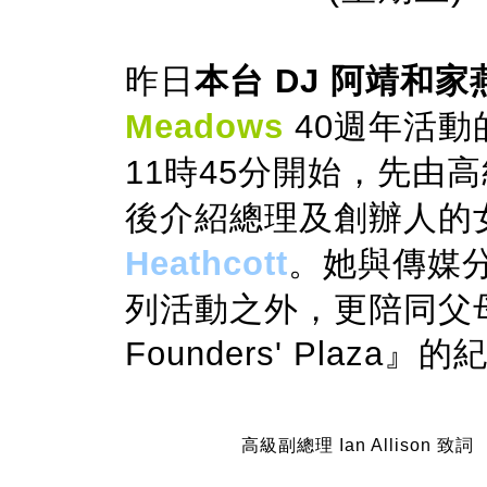
昨日
本台
DJ
阿靖和家
Meadows
40
週年活動
11
時
45
分開始，先由
後介紹總理及創辦人的
Heathcott
。她與傳媒
列活動之外，更陪同父
Founders' Plaz
高級副總理 Ian Allison 致詞