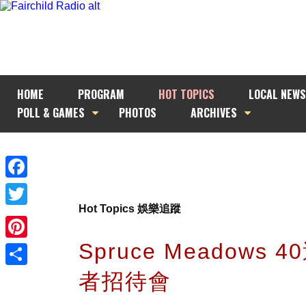
HOME
PROGRAM
HOT TOPICS
LOCAL NEWS
POLL & GAMES
PHOTOS
ARCHIVES
Facebook
Hot Topics 娛樂追蹤
Twitter
Spruce Meadows 
Pinterest
者招待會
Share