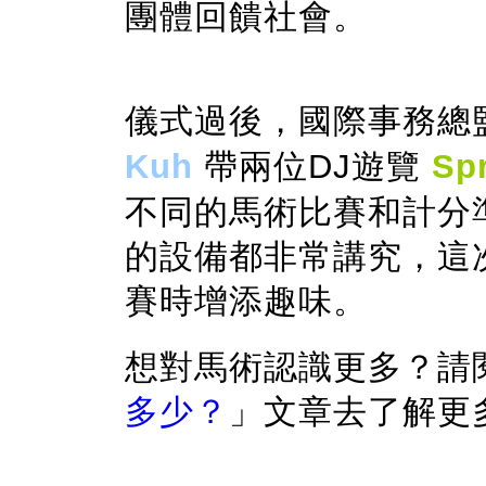
團體回饋社會。
儀式過後，國際事務總
Kuh
帶兩位
DJ
遊覽
Sp
不同的馬術比賽和計分
的設備都非常講究，這
賽時增添趣味。
想對馬術認識更多？
請
多少？
」文章去了解更