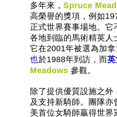
多年來，
Spruce Mea
高榮譽的獎項，例如
19
正式世界賽事場地。它
各地到臨的馬術精英人
它在
2001
年被選為加拿
也
於
1988
年到訪，而
英
Meadows
參觀。
除了提供優質設施之外
及支持新騎師。團隊亦
美首位女騎師贏得世界