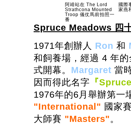
阿靖站在 The Lord
國際事
Strathcona Mounted
家燕和總
Troop 儀仗馬前拍照一
番
Spruce Meadows
四
1971
年創辦人
Ron
和
M
和飼養場，經過
4
年的
式開幕。
Margaret
當
因而得此名字
『
Spruc
1976
年的
6
月舉辦第一
"International"
國家
大師賽
"Masters"
。