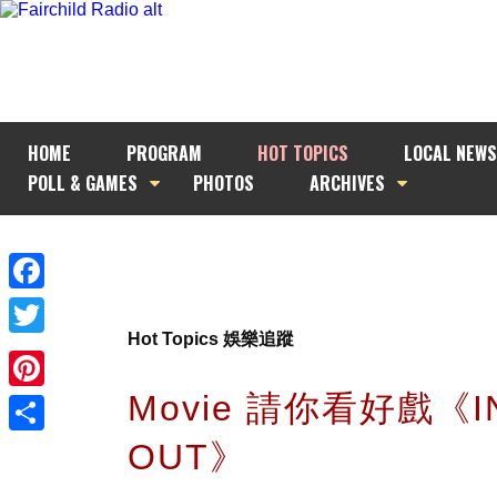
HOME
PROGRAM
HOT TOPICS
LOCAL NEWS
POLL & GAMES
PHOTOS
ARCHIVES
Facebook
Hot Topics 娛樂追蹤
Twitter
Movie 請你看好戲《I
Pinterest
OUT》
Share