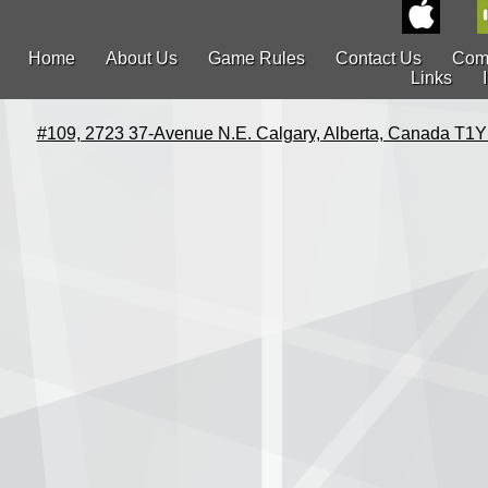
Home
About Us
Game Rules
Contact Us
Com
Links
#109, 2723 37-Avenue N.E. Calgary, Alberta, Canada T1