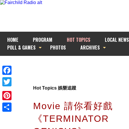
HOME
PROGRAM
HOT TOPICS
LOCAL NEWS
POLL & GAMES
PHOTOS
ARCHIVES
Facebook
Hot Topics 娛樂追蹤
Twitter
Movie 請你看好戲
Pinterest
《TERMINATOR
Share