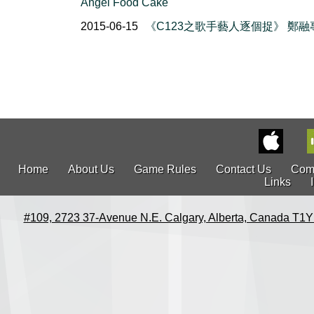
Angel Food Cake
2015-06-15
《C123之歌手藝人逐個捉》 鄭融
Home
About Us
Game Rules
Contact Us
Com
Links
#109, 2723 37-Avenue N.E. Calgary, Alberta, Canada T1