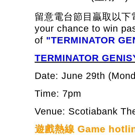
留意電台節目贏取以下電影門
your chance to win pa
of
"TERMINATOR GE
TERMINATOR GENIS
Date: June 29th (Mon
Time: 7pm
Venue: Scotiabank Th
遊戲熱線 Game hotline