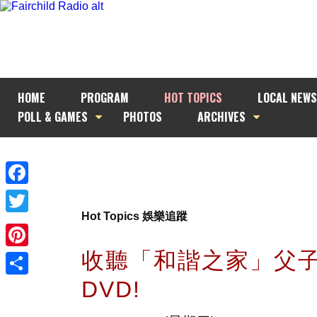
HOME
PROGRAM
HOT TOPICS
LOCAL NEWS
POLL & GAMES
PHOTOS
ARCHIVES
Facebook
Hot Topics 娛樂追蹤
Twitter
收聽「和諧之家」父子
Pinterest
DVD!
Share