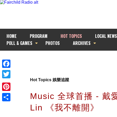
HOME
PROGRAM
HOT TOPICS
LOCAL NEWS
POLL & GAMES
PHOTOS
ARCHIVES
Facebook
Hot Topics 娛樂追蹤
Twitter
Music 全球首播 - 戴愛
Pinterest
Lin 《我不離開》
Share