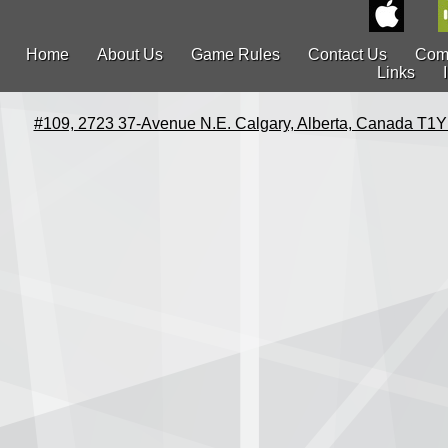
Home
About Us
Game Rules
Contact Us
Com
Links
#109, 2723 37-Avenue N.E. Calgary, Alberta, Canada T1