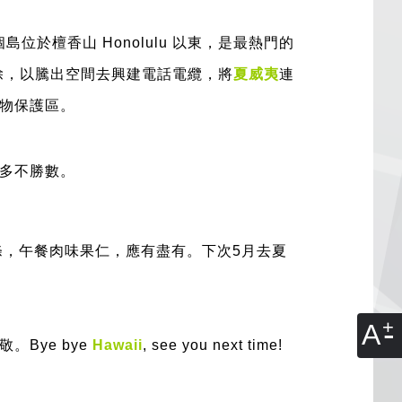
個島位於檀香山 Honolulu 以東，是最熱門的
除，以騰出空間去興建電話電纜，將
夏威夷
連
物保護區。
多不勝數。
條，午餐肉味果仁，應有盡有。下次5月去夏
A
Bye bye
Hawaii
, see you next time!