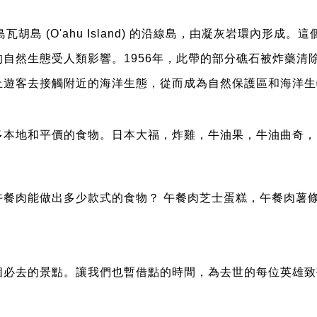
島瓦胡島 (O'ahu Island) 的沿線島，由凝灰岩環內形成。這
自然生態受人類影響。1956年，此帶的部分礁石被炸藥清
止遊客去接觸附近的海洋生態，從而成為自然保護區和海洋生
多本地和平價的食物。日本大福，炸雞，牛油果，牛油曲奇，
午餐肉能做出多少款式的食物？ 午餐肉芝士蛋糕，午餐肉薯
！
必去的景點。讓我們也暫借點的時間，為去世的每位英雄致敬。