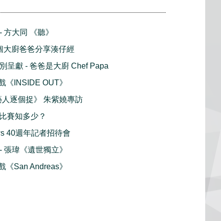
 - 方大同 《聽》
5 個大廚爸爸分享湊仔經
呈獻 - 爸爸是大廚 Chef Papa
戲《INSIDE OUT》
藝人逐個捉》 朱紫嬈專訪
 馬術比賽知多少？
dows 40週年記者招待會
播 - 張瑋《遺世獨立》
戲《San Andreas》