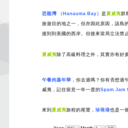
恐龍灣 （Hanauma Bay）
是
夏威夷
群
旅遊目的地之一，但亦因此原因，該島的
接到到美國的西岸。但後來當局立法禁
夏威夷
除了高級料理之外，其實亦有好
午餐肉嘉年華
，你去過嗎？你有否想過
威夷，記住留意一年一度的
Spam Jam
來到
夏威夷
旅程的尾聲，
珍珠港
也是一個