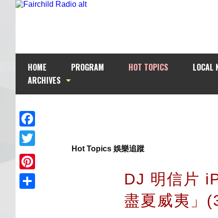
HOME
PROGRAM
HOT TOPICS
LOCAL 
ARCHIVES
Facebook
Hot Topics 娛樂追蹤
Twitter
DJ 明信片 i
Pinterest
盡夏威夷」(3
Share