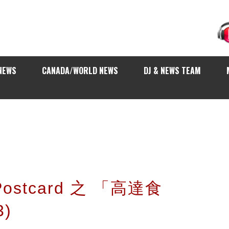
NEWS
CANADA/WORLD NEWS
DJ & NEWS TEAM
Postcard 之 「高達食
)