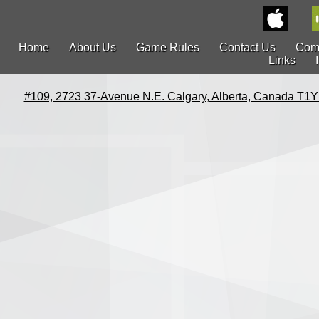
Home
About Us
Game Rules
Contact Us
Com
Links
#109, 2723 37-Avenue N.E. Calgary, Alberta, Canada T1