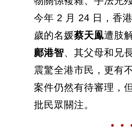
物關係複雜、手法兇
今年 2 月 24 日，
歲的名媛
蔡天鳯
遭肢
鄺港智
、其父母和兄
震驚全港市民，更有
案件仍然有待審理，
批民眾關注。
• • 