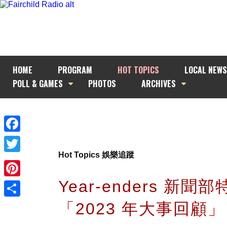
HOME
PROGRAM
HOT TOPICS
LOCAL NEWS
POLL & GAMES
PHOTOS
ARCHIVES
Facebook
Hot Topics 娛樂追蹤
Twitter
Year-enders 新聞
Pinterest
「2023 年大事回顧」
Share