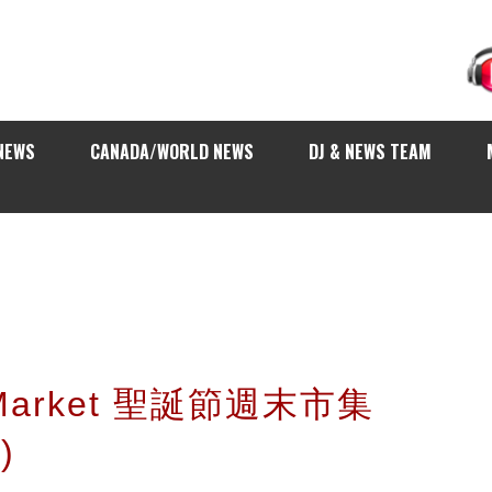
NEWS
CANADA/WORLD NEWS
DJ & NEWS TEAM
s Market 聖誕節週末市集
)