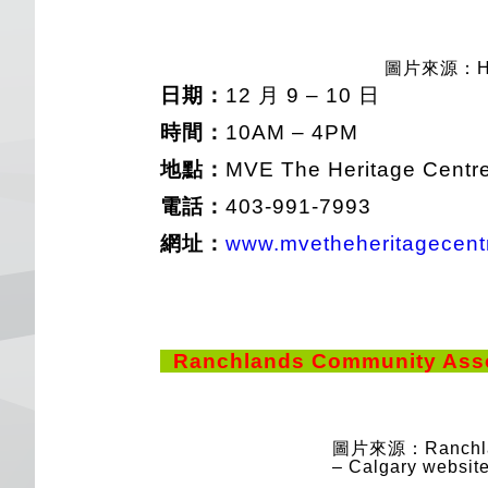
圖片來源：Heri
日期：
12 月 9 – 10 日
時間：
10AM – 4PM
地點：
MVE The Heritage Centre
電話：
403-991-7993
網址：
www.mvetheheritagecent
Ranchlands Community Asso
圖片來源：Ranchland
– Calgary websit