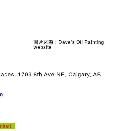
圖片來源：Dave’s Oil Painting
website
aces, 1709 8th Ave NE, Calgary, AB
om
arket