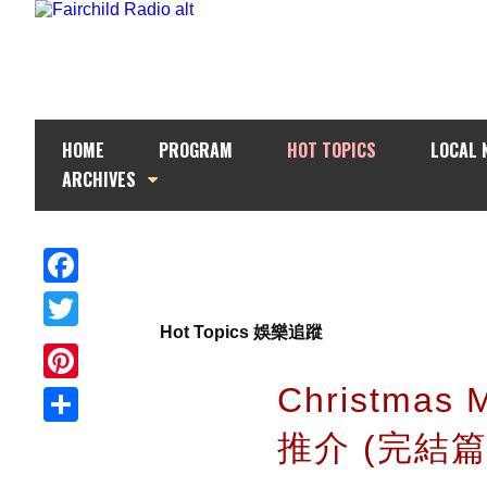
HOME
PROGRAM
HOT TOPICS
LOCAL 
ARCHIVES
Facebook
Hot Topics 娛樂追蹤
Twitter
Christma
Pinterest
推介 (完結篇
Share