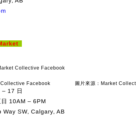
gary, AB
om
 Market
et Collective Facebook
llective Facebook
圖片來源：Market Collecti
 – 17 日
 10AM – 6PM
 Way SW, Calgary, AB