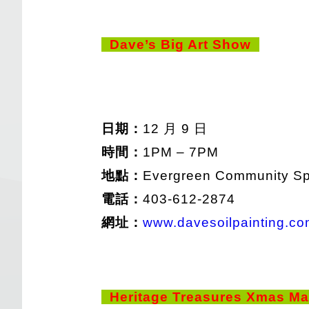
Dave’s Big Art Show
日期：
12 月 9 日
時間：
1PM – 7PM
地點：
Evergreen Community Sp
電話：
403-612-2874
網址：
www.davesoilpainting.c
Heritage Treasures Xmas M