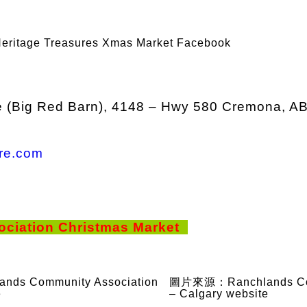
tage Treasures Xmas Market Facebook
 (Big Red Barn), 4148 – Hwy 580 Cremona, A
re.com
ciation Christmas Market
s Community Association
圖片來源：Ranchlands Com
e
– Calgary website