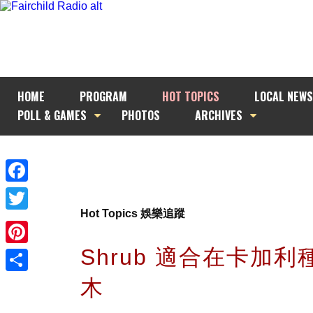
HOME
PROGRAM
HOT TOPICS
LOCAL NEWS
POLL & GAMES
PHOTOS
ARCHIVES
Facebook
Hot Topics 娛樂追蹤
Twitter
Shrub 適合在卡加
Pinterest
木
Share