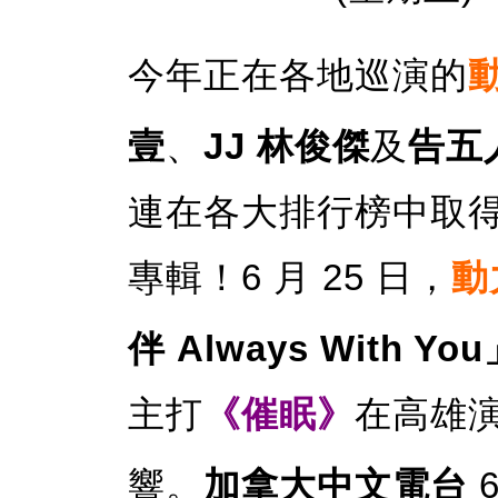
今年正在各地巡演的
壹
、
JJ 林俊傑
及
告五
連在各大排行榜中取
專輯！6 月 25 日，
動
伴 Always With Yo
主打
《催眠》
在高雄
響。
加拿大中文電台
6