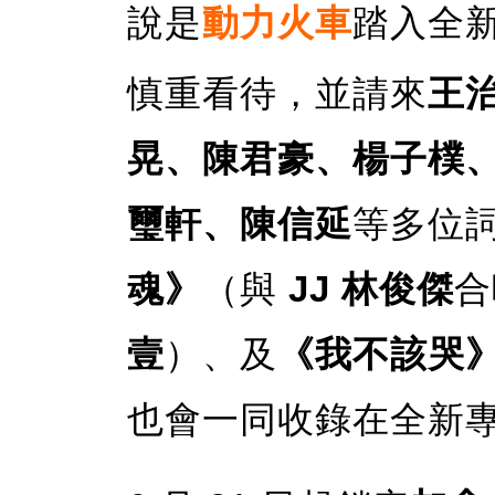
說是
動力火車
踏入全
慎重看待，並請來
王
晃、陳君豪、楊子樸
璽軒、陳信延
等多位
魂》
（與
JJ 林俊傑
合
壹
）、及
《我不該哭
也會一同收錄在全新