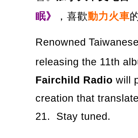
眠》
，喜歡
動力火車
Renowned Taiwanese
releasing the 11th a
Fairchild Radio
will 
creation that transla
21. Stay tuned.