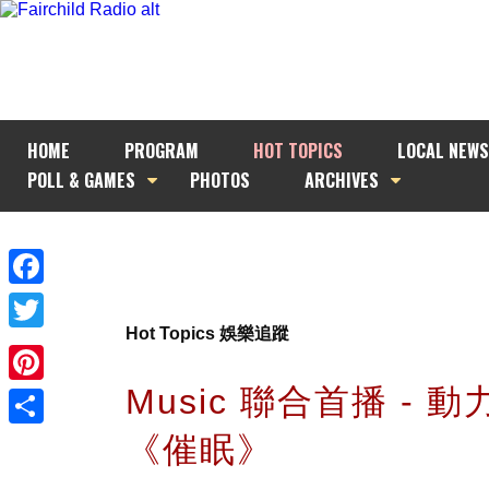
HOME
PROGRAM
HOT TOPICS
LOCAL NEWS
POLL & GAMES
PHOTOS
ARCHIVES
Facebook
Hot Topics 娛樂追蹤
Twitter
Music 聯合首播 - 
Pinterest
《催眠》
Share