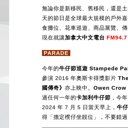
無論你是新移民、舊移民，還是
天的節日是全球最大規模的戶外嘉
食攤位、花車巡遊、商品展覽、傳
現在就讓
加拿大中文電台
FM94.7
PARADE
今年的
牛仔節巡遊 Stampede Pa
參演 2016 年奧斯卡得獎影片
Th
國傳奇》
亦上映中。
Owen Crow
過任何一年的
卡加利牛仔節
，今年
2024 年 7 月 5 日當天早上，
牛
得「擔定櫈仔坐靚位」，不要錯過