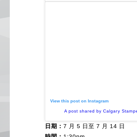
View this post on Instagram
A post shared by Calgary Stam
日期：
7 月 5 日至 7 月 14 日
時間：
1:30pm