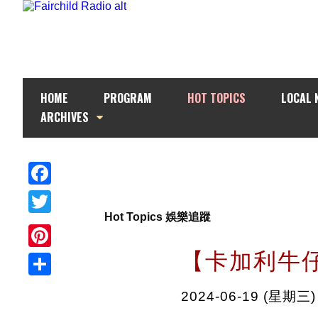
HOME
PROGRAM
HOT TOPICS
LOCAL 
ARCHIVES
Facebook
Hot Topics 娛樂追蹤
Twitter
【卡加利牛仔
Pinterest
Share
2024-06-19 (星期三)