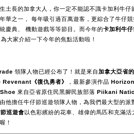
土生土長的加拿大人，你一定不能認不識卡加利牛仔
年華之一， 每年吸引過百萬遊客，更綜合了牛仔競
統慶典、 機動遊戲等等節目。而今年的
卡加利牛仔節將
為大家介紹一下今年的焦點活動啦！
rade
領隊人物已經公布了！就是來自
加拿大亞省的國
e Revenant《復仇勇者》
，最新參演作品
Horizo
 Shoe
來自亞省原住民黑腳民族部落
Piikani Nati
由他擔任牛仔節巡遊領隊人物，為我們最大型的派
仔節巡遊會
以色彩繽紛的花車、雄偉的馬匹和充滿活
喔！