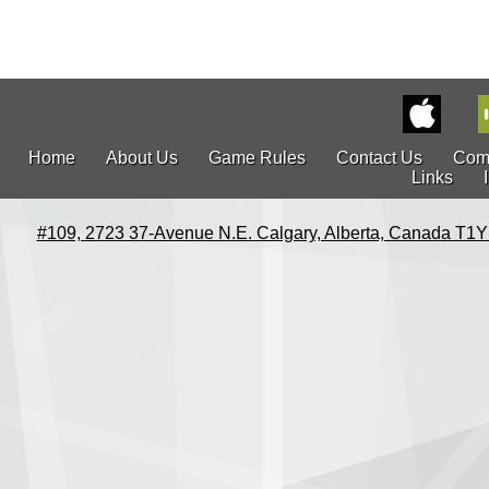
Home
About Us
Game Rules
Contact Us
Com
Links
#109, 2723 37-Avenue N.E. Calgary, Alberta, Canada T1