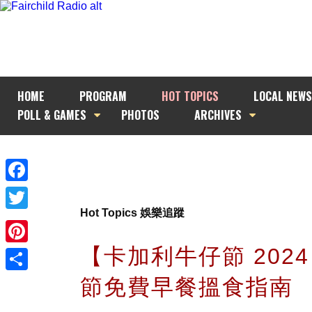
HOME
PROGRAM
HOT TOPICS
LOCAL NEWS
POLL & GAMES
PHOTOS
ARCHIVES
Facebook
Hot Topics 娛樂追蹤
Twitter
【卡加利牛仔節 202
Pinterest
節免費早餐搵食指南
Share