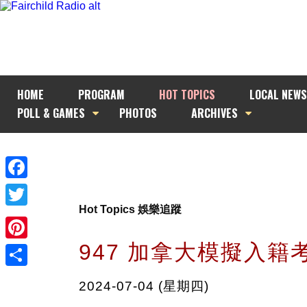
HOME
PROGRAM
HOT TOPICS
LOCAL NEWS
POLL & GAMES
PHOTOS
ARCHIVES
Facebook
Hot Topics 娛樂追蹤
Twitter
947 加拿大模擬入籍
Pinterest
Share
2024-07-04 (星期四)