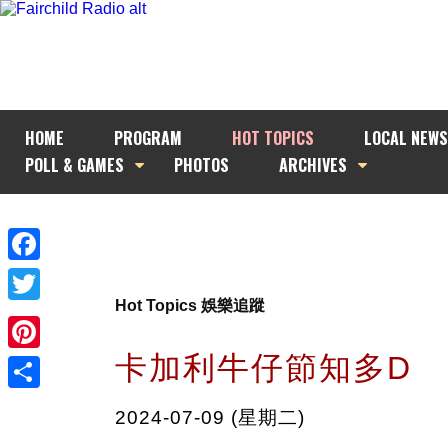
HOME
PROGRAM
HOT TOPICS
LOCAL NEWS
POLL & GAMES
PHOTOS
ARCHIVES
Facebook
Hot Topics 娛樂追蹤
Twitter
卡加利牛仔節知多D
Pinterest
Share
2024-07-09 (星期二)