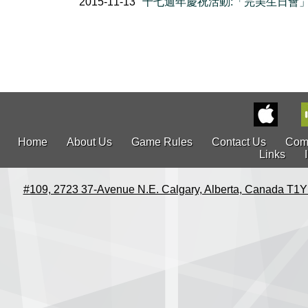
2015-11-13
十七週年慶祝活動:「完美生日會
Home
About Us
Game Rules
Contact Us
Com
Links
#109, 2723 37-Avenue N.E. Calgary, Alberta, Canada T1