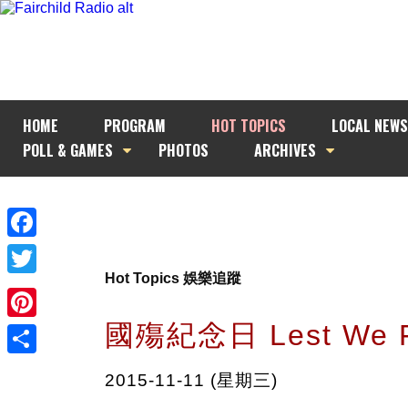
HOME
PROGRAM
HOT TOPICS
LOCAL NEWS
POLL & GAMES
PHOTOS
ARCHIVES
Facebook
Hot Topics 娛樂追蹤
Twitter
國殤紀念日 Lest We F
Pinterest
Share
2015-11-11 (星期三)