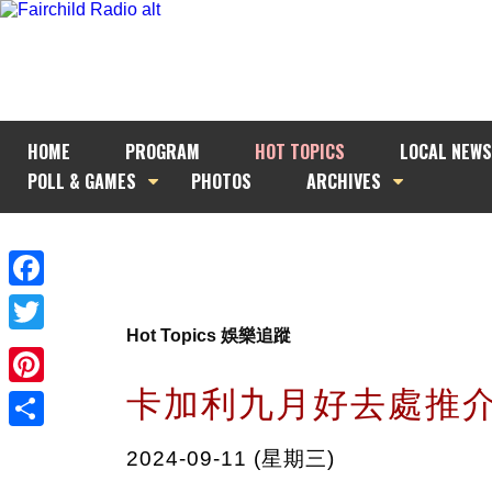
HOME
PROGRAM
HOT TOPICS
LOCAL NEWS
POLL & GAMES
PHOTOS
ARCHIVES
Facebook
Hot Topics 娛樂追蹤
Twitter
卡加利九月好去處推
Pinterest
Share
2024-09-11 (星期三)