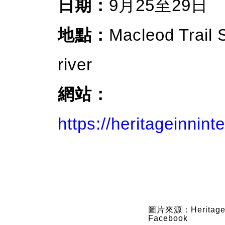
日期：
9月25至29日
地點：
Macleod Trail
river
網站：
https://heritageinnint
圖片來源：Heritage Inn
Facebook