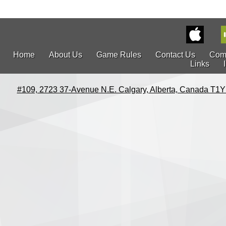
Home
About Us
Game Rules
Contact Us
Com
Links
#109, 2723 37-Avenue N.E. Calgary, Alberta, Canada T1