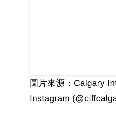
圖片來源：Calgary Intern
Instagram (@ciffcalg