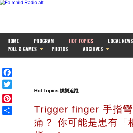
HOME
PROGRAM
HOT TOPICS
LOCAL NEWS
POLL & GAMES
PHOTOS
ARCHIVES
Facebook
Hot Topics 娛樂追蹤
Twitter
Trigger finger 手
Pinterest
痛？ 你可能是患有「
Share