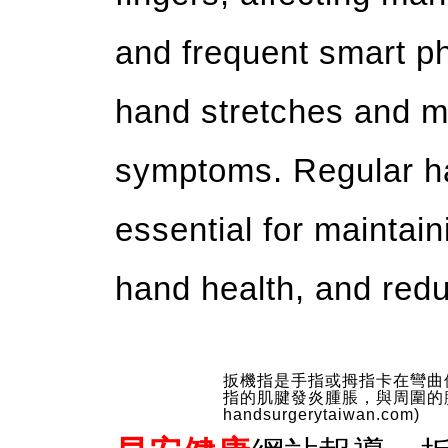
and frequent smart ph
hand stretches and m
symptoms. Regular ha
essential for maintaini
hand health, and redu
扳機指是手指或拇指卡在彎曲
指的肌腱發炎腫脹，與周圍的腱鞘
handsurgerytaiwan.com)