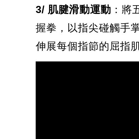
3/ 肌腱滑動運動
：將
握拳，以指尖碰觸手掌
伸展每個指節的屈指