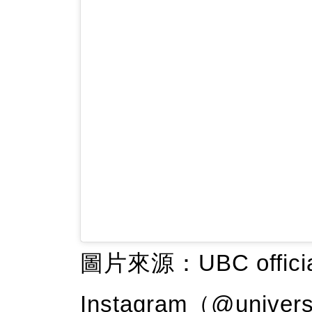
圖片來源：UBC officia
Instagram（@univers