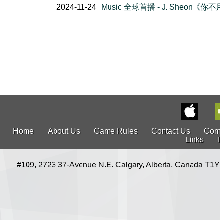
2024-11-24
Music 全球首播 - J. Sheon《你
Home
About Us
Game Rules
Contact Us
Com
Links
#109, 2723 37-Avenue N.E. Calgary, Alberta, Canada T1