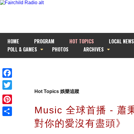
HOME
PROGRAM
HOT TOPICS
LOCAL NEWS
POLL & GAMES
PHOTOS
ARCHIVES
Facebook
Hot Topics 娛樂追蹤
Twitter
Music 全球首播 - 
Pinterest
對你的愛沒有盡頭》
Share