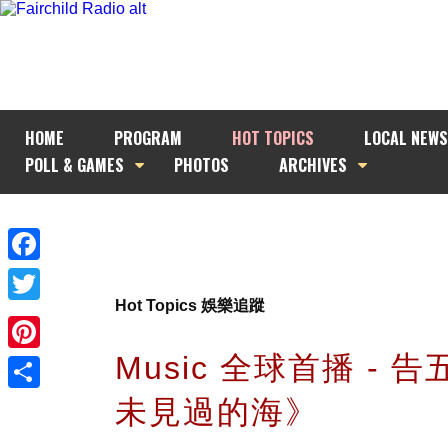
HOME
PROGRAM
HOT TOPICS
LOCAL NEWS
POLL & GAMES
PHOTOS
ARCHIVES
Facebook
Hot Topics 娛樂追蹤
Twitter
Music 全球首播 - 
Pinterest
未見過的海》
Share