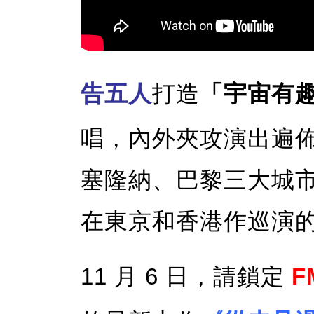
告五人
打造
「宇宙有
唱，內外夾攻演出遍
塞隆納、巴黎三大城
在東京和香港作巡演
11 月 6 日，請鎖定
F