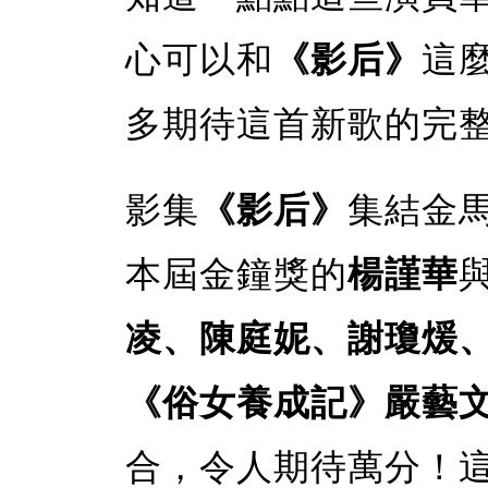
心可以和
《影后》
這
多期待這首新歌的完
影集
《影后》
集結金
本屆金鐘獎的
楊謹華
凌、陳庭妮、謝瓊煖
《俗女養成記》嚴藝
合，令人期待萬分！