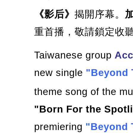
《影后》
揭開序幕。
重首播，敬請鎖定收
Taiwanese group
Acc
new single
"Beyond 
theme song of the muc
"Born For the Spotl
premiering
"Beyond 