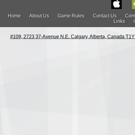
Home
About Us
Game Rules
Contact Us
Com
Links
#109, 2723 37-Avenue N.E. Calgary, Alberta, Canada T1