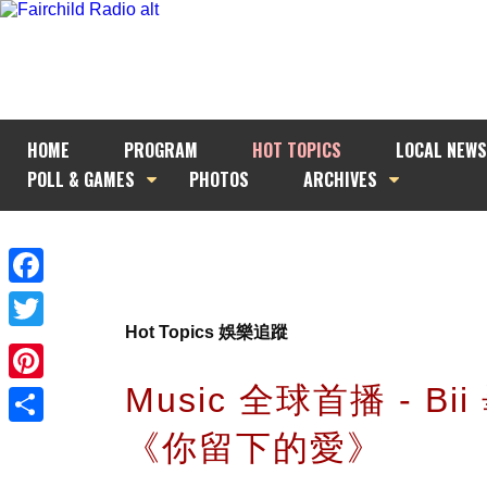
HOME
PROGRAM
HOT TOPICS
LOCAL NEWS
POLL & GAMES
PHOTOS
ARCHIVES
Facebook
Hot Topics 娛樂追蹤
Twitter
Music 全球首播 - Bi
Pinterest
《你留下的愛》
Share