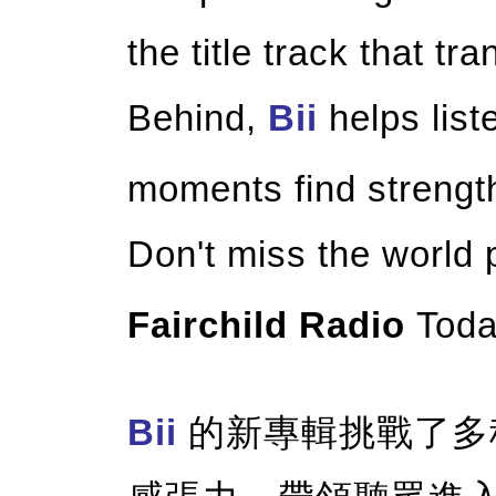
the title track that t
Behind,
Bii
helps list
moments find strength
Don't miss the world
Fairchild Radio
Toda
Bii
的新專輯挑戰了多