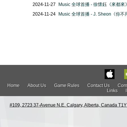
2024-11-27
Music 全球首播 - 徐懷鈺《來都來
2024-11-24
Music 全球首播 - J. Sheon《你
Home
About Us
Game Rules
Contact Us
Com
Links
#109, 2723 37-Avenue N.E. Calgary, Alberta, Canada T1