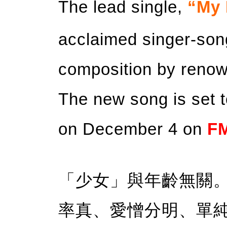
The lead single,
“My 
acclaimed singer-son
composition by reno
The new song is set t
on December 4 on
F
「少女」與年齡無關
率真、愛憎分明、單