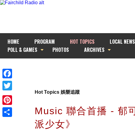
HOME
PROGRAM
HOT TOPICS
LOCAL NEWS
POLL & GAMES
PHOTOS
ARCHIVES
Facebook
Hot Topics 娛樂追蹤
Twitter
Music 聯合首播 - 
Pinterest
派少女》
Share