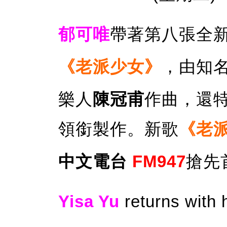
郁可唯
帶著第八張全
《老派少女》
，由知
樂人
陳冠甫
作曲，還
領銜製作。新歌
《老
中文電台
FM947
搶先
Yisa Yu
returns with 