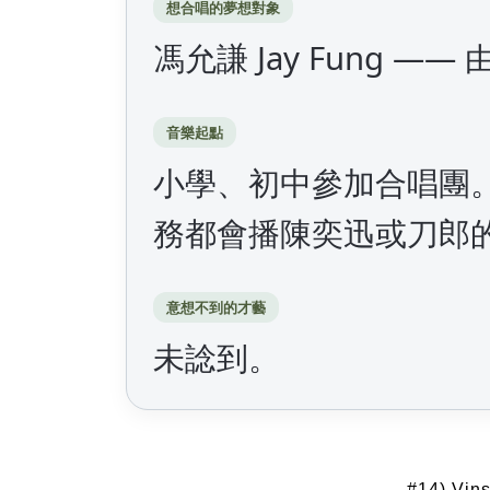
想合唱的夢想對象
馮允謙 Jay Fung 
音樂起點
小學、初中參加合唱團
務都會播陳奕迅或刀郎
意想不到的才藝
未諗到。
#14) Vi