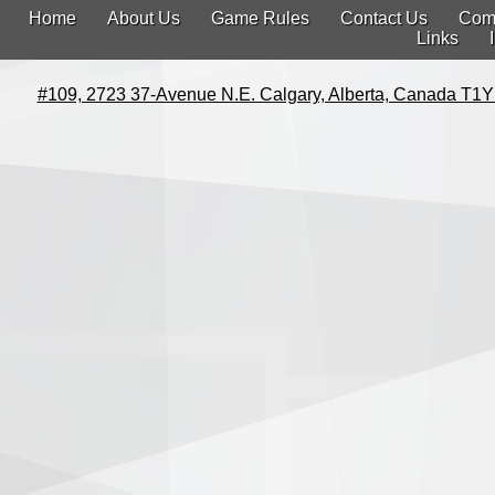
Home
About Us
Game Rules
Contact Us
Com
Links
#109, 2723 37-Avenue N.E. Calgary, Alberta, Canada T1