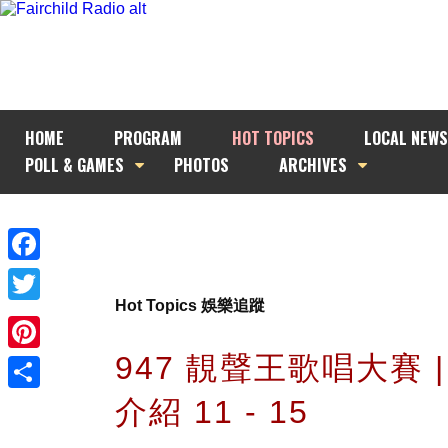
HOME
PROGRAM
HOT TOPICS
LOCAL NEWS
POLL & GAMES
PHOTOS
ARCHIVES
Facebook
Hot Topics 娛樂追蹤
Twitter
947 靚聲王歌唱大賽 
Pinterest
介紹 11 - 15
Share