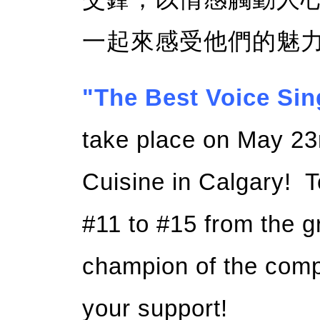
一起來感受他們的魅
"The Best Voice Sin
take place on May 23
Cuisine in Calgary! T
#11 to #15 from the g
champion of the comp
your support!