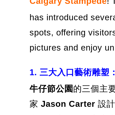
Calgary Stampede
! 
has introduced sever
spots, offering visito
pictures and enjoy u
1. 三大入口藝術雕
牛仔節公園
的三個主
家
Jason Carter
設計