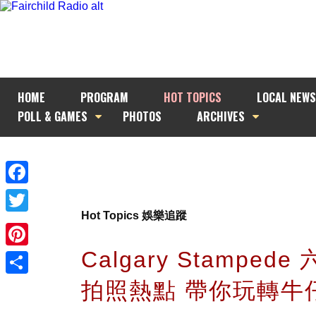
HOME
PROGRAM
HOT TOPICS
LOCAL NEWS
POLL & GAMES
PHOTOS
ARCHIVES
Facebook
Hot Topics 娛樂追蹤
Twitter
Calgary Stamped
Pinterest
拍照熱點 帶你玩轉牛
Share