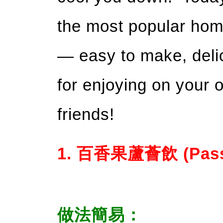
the most popular h
— easy to make, delic
for enjoying on your 
friends!
1. 百香果蘆薈飲 (Passio
做法簡易：