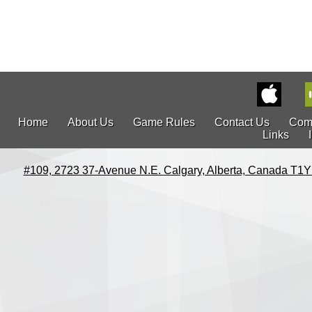
Home
About Us
Game Rules
Contact Us
Com
Links
#109, 2723 37-Avenue N.E. Calgary, Alberta, Canada T1