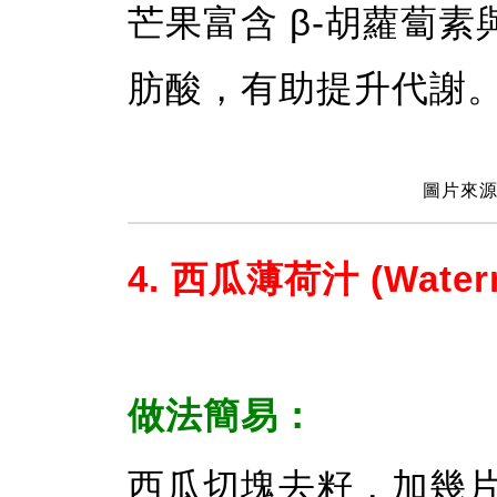
芒果富含 β-胡蘿蔔素
肪酸，有助提升代謝
圖片來源：
4. 西瓜薄荷汁 (Waterme
做法簡易：
西瓜切塊去籽，加幾