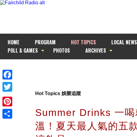
HOME
PROGRAM
HOT TOPICS
LOCAL NEWS
POLL & GAMES
PHOTOS
ARCHIVES
Facebook
Hot Topics 娛樂追蹤
Twitter
Summer Drinks 一
Pinterest
溫！夏天最人氣的五
Share