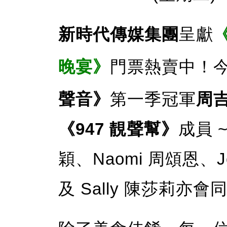
新時代傳媒集團
呈獻
晚宴》
門票熱賣中！
聲音》
第一季冠軍
周
《947 靚聲幫》
成員 ~
穎、Naomi 周頌恩、J
及 Sally 陳莎莉