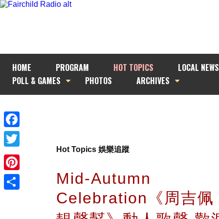
HOME
PROGRAM
HOT TOPICS
LOCAL NEWS
POLL & GAMES
PHOTOS
ARCHIVES
Facebook
Hot Topics 娛樂追蹤
Twitter
Mid-Autumn
Pinterest
Celebration《周吉佩 
Share