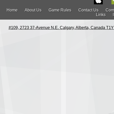
Home
About Us
Game Rules
Contact Us
Com
Links
#109, 2723 37-Avenue N.E. Calgary, Alberta, Canada T1