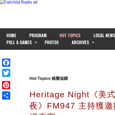
HOME
PROGRAM
HOT TOPICS
LOCAL NEWS
POLL & GAMES
PHOTOS
ARCHIVES
Facebook
Hot Topics 娛樂追蹤
Twitter
Heritage Night《
Pinterest
夜》FM947 主持獲
Share