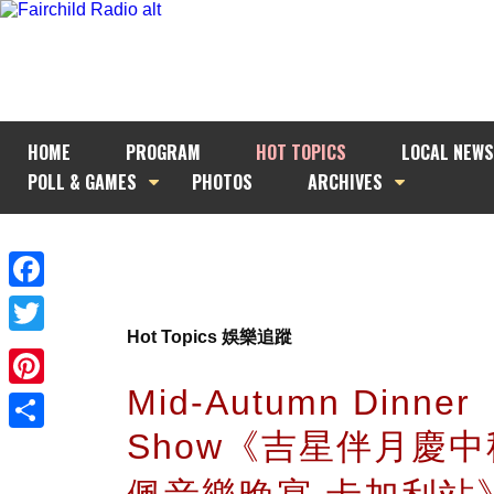
HOME
PROGRAM
HOT TOPICS
LOCAL NEWS
POLL & GAMES
PHOTOS
ARCHIVES
Facebook
Hot Topics 娛樂追蹤
Twitter
Mid-Autumn Dinner
Pinterest
Show《吉星伴月慶中
Share