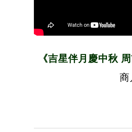
《吉星伴月慶中秋 
商