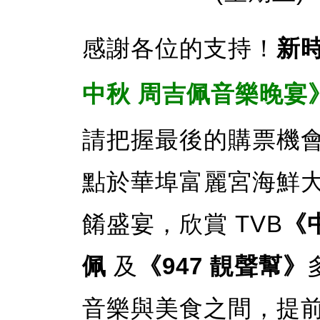
感謝各位的支持！
新
中秋 周吉佩音樂晚宴
請把握最後的購票機會！9
點於華埠富麗宮海鮮
餚盛宴，欣賞 TVB
《
佩
及
《947 靚聲幫》
音樂與美食之間，提