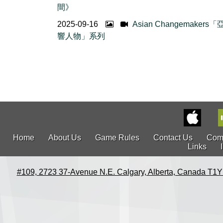
間》
2025-09-16
Asian Changemakers
響人物」系列
Home
About Us
Game Rules
Contact Us
Com
Links
#109, 2723 37-Avenue N.E. Calgary, Alberta, Canada T1