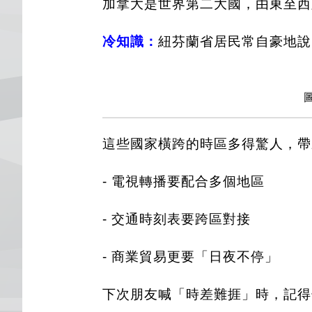
加拿大是世界第二大國，由東至西
冷知識：
紐芬蘭省居民常自豪地說
這些國家橫跨的時區多得驚人，帶
- 電視轉播要配合多個地區
- 交通時刻表要跨區對接
- 商業貿易更要「日夜不停」
下次朋友喊「時差難捱」時，記得