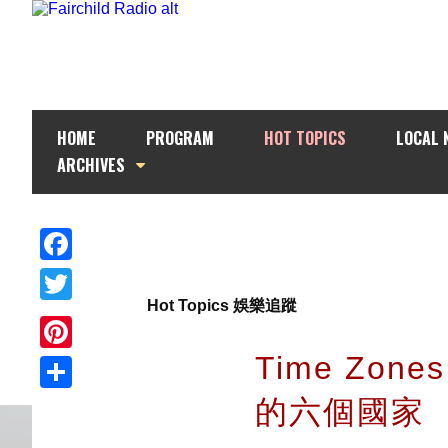
HOME
PROGRAM
HOT TOPICS
LOCAL 
ARCHIVES
Facebook
Hot Topics 娛樂追蹤
Twitter
Time Zo
Pinterest
的六個國家
Share