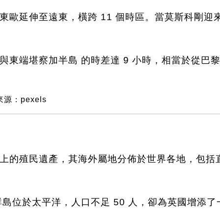
東歐延伸至遠東，橫跨 11 個時區。當莫斯科剛
與東端堪察加半島 的時差達 9 小時，相當於從巴
源：pexels
上的殖民遺產，其海外屬地分佈於世界各地，包括直
群島位於太平洋，人口不足 50 人，卻為英國增添