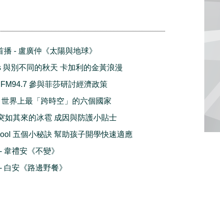
球首播 - 盧廣仲《太陽與地球》
lours 與別不同的秋天 卡加利的金黃浪漫
FM94.7 參與菲莎研討經濟政策
nes 世界上最「跨時空」的六個國家
orm 突如其來的冰雹 成因與防護小貼士
 School 五個小秘訣 幫助孩子開學快速適應
播 - 韋禮安《不變》
播 - 白安《路邊野餐》