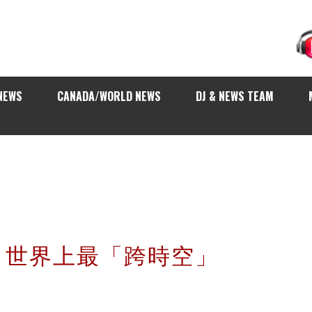
NEWS
CANADA/WORLD NEWS
DJ & NEWS TEAM
nes 世界上最「跨時空」