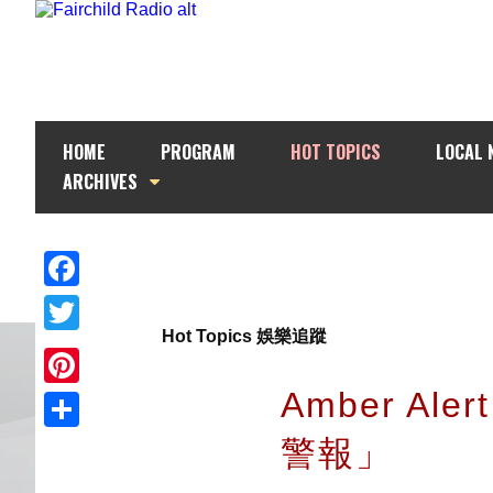
HOME
PROGRAM
HOT TOPICS
LOCAL 
ARCHIVES
Facebook
Hot Topics 娛樂追蹤
Twitter
Amber Al
Pinterest
警報」
Share