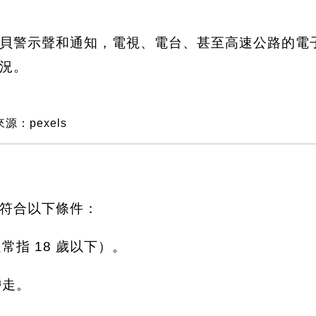
貝警示聲和通知，電視、電台、甚至高速公路的電
況。
源：pexels
符合以下條件：
常指 18 歲以下）。
帶走。