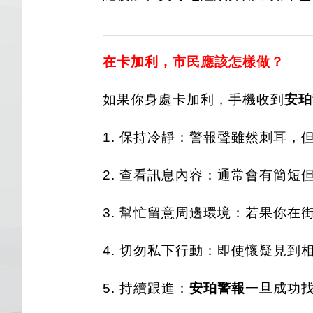
在卡加利，市民應該怎樣做？
如果你身處卡加利，手機收到
安珀
1. 保持冷靜：
警報聲雖然刺耳，
2. 查看訊息內容：
通常會有簡短
3. 幫忙留意周邊環境：若果你
4. 切勿私下行動：即使懷疑見到
5. 持續跟進：
安珀警報
一旦成功