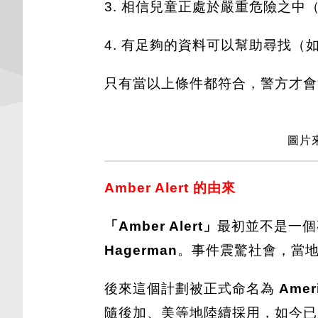
3. 相信兒童正處於嚴重危險之中
4. 有足夠的資料可以幫助尋找
只有當以上條件都符合，警方才會
圖片來
Amber Alert 的由來
「Amber Alert」
最初並不是一個
Hagerman
。事件震驚社會，當
後來這個計劃被正式命名為
Amer
隨後加、美等地陸續採用，如今已