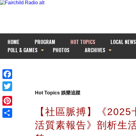
HOME
PROGRAM
HOT TOPICS
LOCAL NEWS
POLL & GAMES
PHOTOS
ARCHIVES
Facebook
Hot Topics 娛樂追蹤
Twitter
【社區脈搏】《2025
Pinterest
活質素報告》剖析生
Share