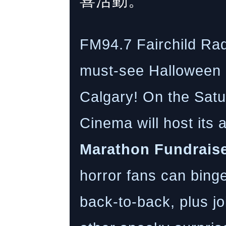
喜活動。
FM94.7 Fairchild Rad
must-see Halloween e
Calgary! On the Sat
Cinema will host its
Marathon Fundrais
horror fans can binge
back-to-back, plus j