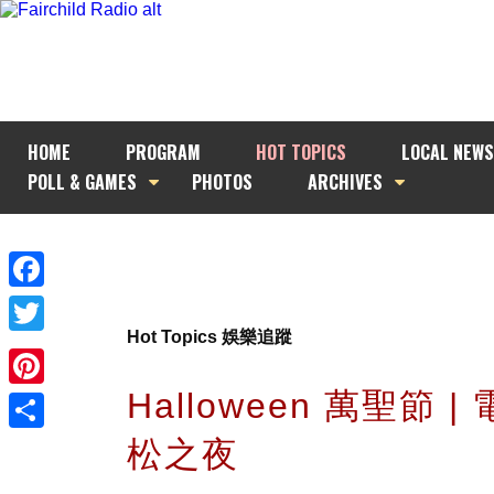
HOME
PROGRAM
HOT TOPICS
LOCAL NEWS
POLL & GAMES
PHOTOS
ARCHIVES
Facebook
Hot Topics 娛樂追蹤
Twitter
Halloween 萬聖節 
Pinterest
松之夜
Share