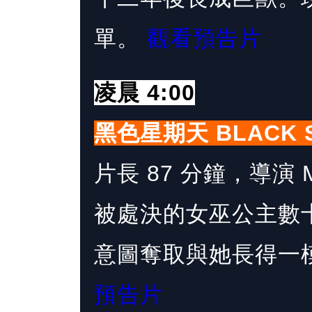
單。
觀看預告片
凌晨 4:00
黑色星期天 BLACK SU
片長 87 分鐘，導演 Ma
被處決的女巫公主數
意圖奪取與她長得一
預告片