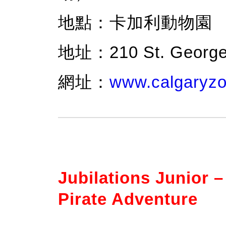
地點：卡加利動物園
地址：210 St. George's
網址：
www.calgaryzo
Jubilations Junior 
Pirate Adventure