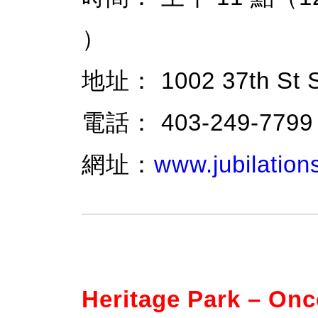
）
地址： 1002 37th St S
電話： 403-249-7799
網址：
www.jubilations
Heritage Park – On