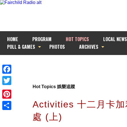
HOME
PROGRAM
HOT TOPICS
LOCAL NEWS
POLL & GAMES
PHOTOS
ARCHIVES
Facebook
Hot Topics 娛樂追蹤
Twitter
Activities 十二月
Pinterest
處 (上)
Share