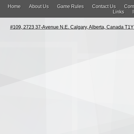
Home
About Us
Game Rules
Contact Us
Com
Links
#109, 2723 37-Avenue N.E. Calgary, Alberta, Canada T1