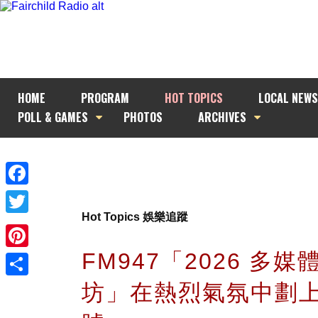
HOME
PROGRAM
HOT TOPICS
LOCAL NEWS
POLL & GAMES
PHOTOS
ARCHIVES
Facebook
Hot Topics 娛樂追蹤
Twitter
FM947「2026 多媒
Pinterest
坊」在熱烈氣氛中劃
Share