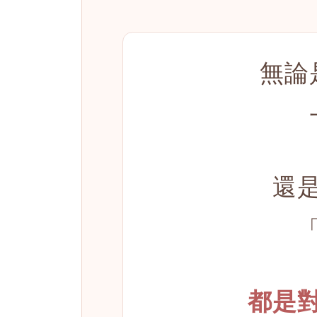
無論
還
都是