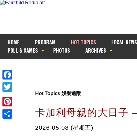
HOME
PROGRAM
HOT TOPICS
LOCAL NEWS
POLL & GAMES
PHOTOS
ARCHIVES
Facebook
Hot Topics 娛樂追蹤
Twitter
卡加利母親的大日子 –
Pinterest
Share
2026-05-08 (星期五)